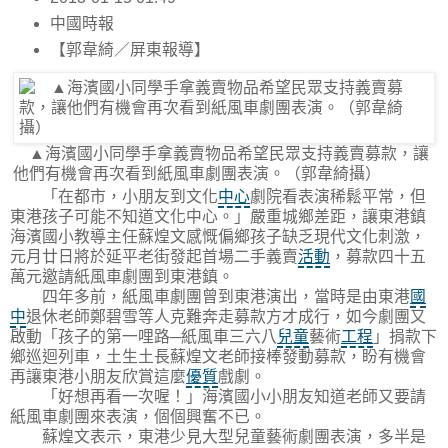
中國時報
【郭韋綺／屏東報導】
▲海濱國小同學手拿義賣物品希望民眾支持義賣募款，讓
他們有機會再次看到紙風車劇團表演。（郭韋綺攝）
「在都市，小朋友到文化
中心
劇院看表演稀鬆平常，但
東港孩子可能不知道文化中心。」嚴重城鄉差距，讓東港鎮
海濱國小教導主任蘇煌文感慨偏鄉孩子缺乏現代文化刺激，
元月廿日將於延平老街發起首場二手義賣
活動
，募款四十五
萬元邀請紙風車劇團到東港鎮。
四年多前，紙風車劇團曾到東港演出，當時是由東港
國
中
退休老師鄭碧雪等人克難奔走募款方才成行，如今劇團又
啟動「孩子的第一哩路─紙風車三六八
兒童
藝術
工程
」捐款下
鄉巡迴列車，土生土長蘇煌文老師接棒發動募款，盼有機會
再讓東港小朋友欣賞這麼
優質
戲劇。
「好想再看一次喔！」海濱國小小朋友知道老師又要請
紙風車劇團來表演，個個興奮不已。
蘇煌文表示，東港少見大型兒童藝術劇團表演，多半是