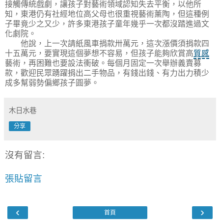
接觸傳統戲劇，讓孩子對藝術領域認知失去平衡，以他所
知，東港仍有社經地位高父母也很重視藝術薰陶，但這種例
子畢竟少之又少，許多東港孩子童年幾乎一次都沒踏進過文
化劇院。
他說，上一次請紙風車捐款卅萬元，這次漲價須捐款四
十五萬元，要實現這個夢想不容易，但孩子能夠欣賞高
質感
藝術，再困難也要設法衝破。每個月固定一次舉辦義賣募
款，歡迎民眾踴躍捐出二手物品，有錢出錢、有力出力積少
成多幫弱勢偏鄉孩子圓夢。
木日水巷
分享
沒有留言:
張貼留言
‹
›
首頁